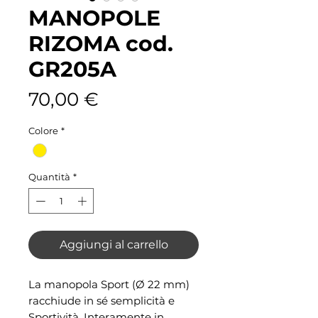
MANOPOLE
RIZOMA cod.
GR205A
Prezzo
70,00 €
Colore
*
Quantità
*
Aggiungi al carrello
La manopola Sport (Ø 22 mm)
racchiude in sé semplicità e
Sportività. Interamente in