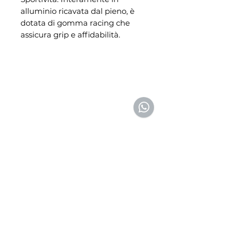
alluminio ricavata dal pieno, è
dotata di gomma racing che
assicura grip e affidabilità.
NIBA RACING
NIBA RACING 2.0
Assistenza e ricambi
Showroom
Via del Commercio, 7
Via Roma, 22/24/26
Bellizzi (SA) 84092
Bellizzi (SA) 84092
0828355152
08281951743 (anche
3486965642 (solo
whatsapp)
whatsapp)
Email:
info@nibaracing.it
Email:
info@nibaracing.it
NON PERDERE LA
PROSSIMA OCCASIONE
Iscriviti alla newsletter e resta aggiornato su offerte,