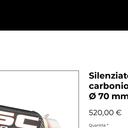
Home
Abbigliamento
Ricambi
D
Silenzia
carbonio
Ø 70 m
P
520,00 €
Quantità
*