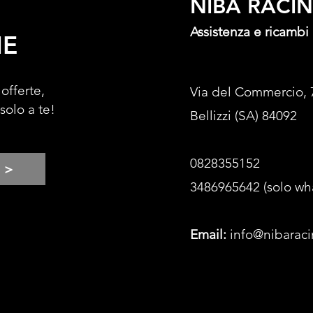
NIBA RACI
Assistenza e ricambi
NE
 offerte,
Via del Commercio, 
 solo a te!
Bellizzi (SA) 84092
0828355152
>
3486965642 (solo wh
Email:
info@nibaraci