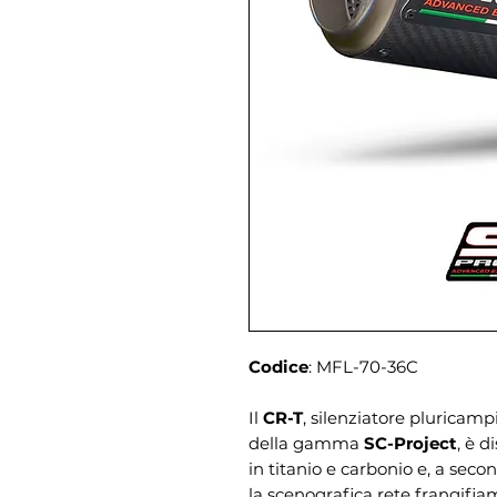
Codice
: MFL-70-36C
Il
CR-T
, silenziatore pluricam
della gamma
SC-Project
, è d
in titanio e carbonio e, a seco
la scenografica rete frangifiam