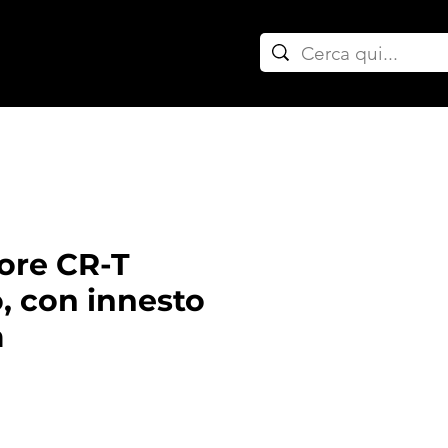
ownpipe auto
tore CR-T
, con innesto
m
rezzo