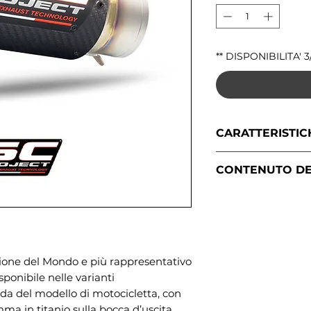
** DISPONIBILITA' 
CARATTERISTIC
Materiale corpo
CONTENUTO DE
Lunghezza cor
Materiale innes
Fascetta fibra 
Diametro ingr
Molle
Materiale fonde
Adesivi SC-Pro
Diametro usci
pione del Mondo e più rappresentativo
isponibile nelle varianti
nda del modello di motocicletta, con
ma in titanio sulla bocca d’uscita.