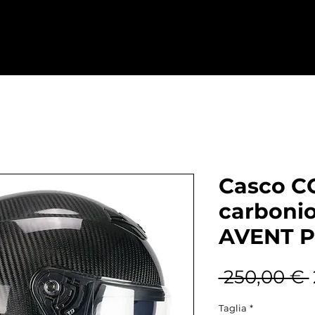
Home
Abbigliamento
Ricambi
D
Casco C
carbonio
AVENT 
 250,00 € 
Taglia
*