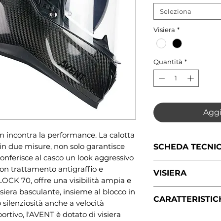
Seleziona
Visiera
*
Quantità
*
Aggi
n incontra la performance. La calotta
n due misure, non solo garantisce
SCHEDA TECNI
onferisce al casco un look aggressivo
Materiale Cal
 con trattamento antigraffio e
VISIERA
permette un'ot
OCK 70, offre una visibilità ampia e
dell'urto abbi
isiera basculante, insieme al blocco in
Visiera con tr
CARATTERISTIC
leggerezza. La
 silenziosità anche a velocità
predisposta pe
risentono degl
rtivo, l'AVENT è dotato di visiera
Sistema di sgan
Air system: Si