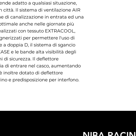
hanno una migl
ende adatto a qualsiasi situazione,
Blocco visiera
costituito da pr
ai raggi UV, all
n città. Il sistema di ventilazione AIR
posizione qua
condotti d’aria
di canalizzazione in entrata ed una
compressione.
Visiera solare
estrattori poste
 ottimale anche nelle giornate più
Dimensioni Ca
Interni EXTRAC
, realizzati con tessuto EXTRACOOL,
m) - ( 2° l-xl-2xl
antibatterico,
egnerizzati per permettere l'uso di
Chiusura del 
contatto con la
ne a doppia D, il sistema di sgancio
Omologazione
Interni removibi
SE e le bande alta visibilità degli
Peso da:
1350 +
SOS RELEASE
 di sicurezza. Il deflettore
Sistema che p
ia di entrare nel casco, aumentando
rapidamente i g
o è inoltre dotato di deflettore
emergenza, men
ino e predisposizione per interfono.
Interni alta visi
Predisposto per
Predisposizion
Deflettore pa
NIBA RACI