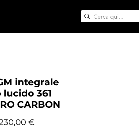
ownpipe auto
GM integrale
 lucido 361
PRO CARBON
Prezzo regolare
Prezzo scontato
230,00 €