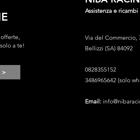
Assistenza e ricambi
NE
 offerte,
Via del Commercio, 
 solo a te!
Bellizzi (SA) 84092
0828355152
>
3486965642 (solo wh
Email:
info@nibaraci