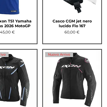
Ixon TS1 Yamaha
Casco CGM jet nero
ns 2026 MotoGP
lucido Flo 167
Prezzo
Prezzo
45,00 €
60,00 €
rivo
Nuovo Arrivo