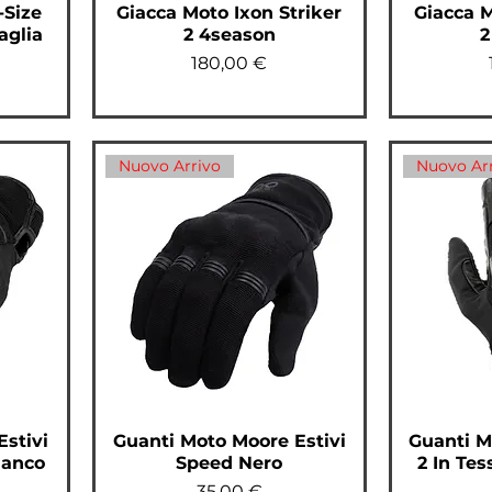
-Size
Giacca Moto Ixon Striker
Giacca M
aglia
2 4season
2
Prezzo
180,00 €
Nuovo Arrivo
Nuovo Ar
Estivi
Guanti Moto Moore Estivi
Guanti M
ianco
Speed Nero
2 In Tes
Prezzo
35,00 €