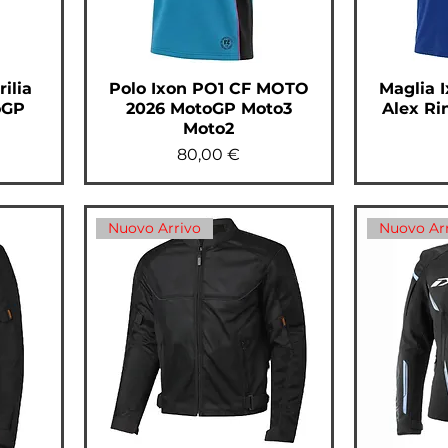
ilia
Polo Ixon PO1 CF MOTO
Maglia 
oGP
2026 MotoGP Moto3
Alex Ri
Moto2
Prezzo
80,00 €
Nuovo Arrivo
Nuovo Ar