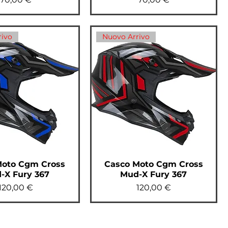
rivo
Nuovo Arrivo
Moto Cgm Cross
Casco Moto Cgm Cross
-X Fury 367
Mud-X Fury 367
Prezzo
Prezzo
120,00 €
120,00 €