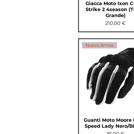
IDEE REGALO
Giacca Moto Ixon C
MOTUL
Strike 2 4season (T
Grande)
PRODOTTI
ELABORAZIONE PER
Prezzo
210,00 €
T-MAX
RICAMBI E
ACCESSORI
Nuovo Arrivo
RICAMBI T-MAX
SCARICHI MOTO
STIVALI / SCARPE
Guanti Moto Moore 
Speed Lady Nero/B
Prezzo
35,00 €