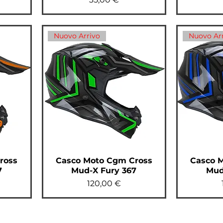
Nuovo Arrivo
Nuovo Ar
ross
Casco Moto Cgm Cross
Casco 
7
Mud-X Fury 367
Mud
Prezzo
120,00 €