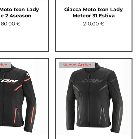
Moto Ixon Lady
Giacca Moto Ixon Lady
ke 2 4season
Meteor 31 Estiva
Prezzo
Prezzo
180,00 €
210,00 €
rivo
Nuovo Arrivo