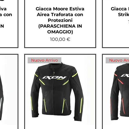
iva
Giacca Moore Estiva
Giacca 
a con
Airea Traforata con
Stri
Protezioni
IN
(PARASCHIENA IN
OMAGGIO)
Prezzo
100,00 €
Nuovo Arrivo
Nuovo Ar