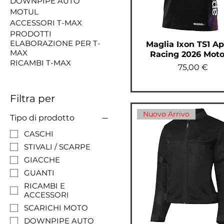
DOWNPIPE AUTO
MOTUL
ACCESSORI T-MAX
PRODOTTI
ELABORAZIONE PER T-
Maglia Ixon TS1 Apr
MAX
Racing 2026 Mot
RICAMBI T-MAX
Prezzo
75,00 €
Filtra per
Nuovo Arrivo
Tipo di prodotto
CASCHI
STIVALI / SCARPE
GIACCHE
GUANTI
RICAMBI E
ACCESSORI
SCARICHI MOTO
DOWNPIPE AUTO