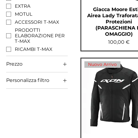
EXTRA
Giacca Moore Est
MOTUL
Airea Lady Traforat
Protezioni
ACCESSORI T-MAX
(PARASCHIENA 
PRODOTTI
OMAGGIO)
ELABORAZIONE PER
T-MAX
Prezzo
100,00 €
RICAMBI T-MAX
Prezzo
Nuovo Arrivo
Personalizza filtro
0 €
590 €
ACCESSORI T-MAX
CASCHI
DOWNPIPE AUTO
EXTRA
GIACCHE
GUANTI