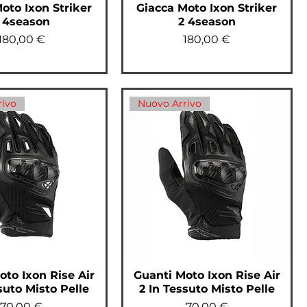
oto Ixon Striker
Giacca Moto Ixon Striker
 4season
2 4season
Prezzo
Prezzo
180,00 €
180,00 €
rivo
Nuovo Arrivo
oto Ixon Rise Air
Guanti Moto Ixon Rise Air
suto Misto Pelle
2 In Tessuto Misto Pelle
Prezzo
Prezzo
70,00 €
70,00 €