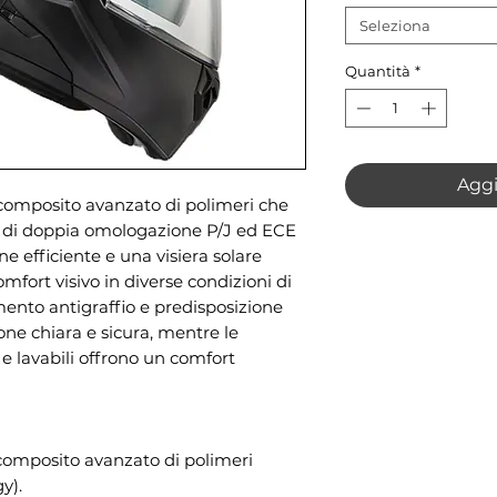
Seleziona
Quantità
*
Aggi
composito avanzato di polimeri che
e di doppia omologazione P/J ed ECE
ne efficiente e una visiera solare
mfort visivo in diverse condizioni di
amento antigraffio e predisposizione
one chiara e sicura, mentre le
 e lavabili offrono un comfort
 composito avanzato di polimeri
y).