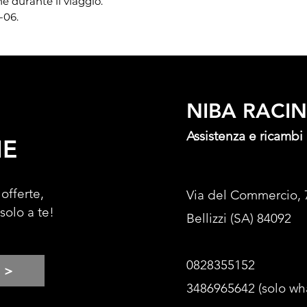
e durante il viaggio.
-06.
NIBA RACI
Assistenza e ricambi
NE
 offerte,
Via del Commercio, 
 solo a te!
Bellizzi (SA) 84092
0828355152
>
3486965642 (solo wh