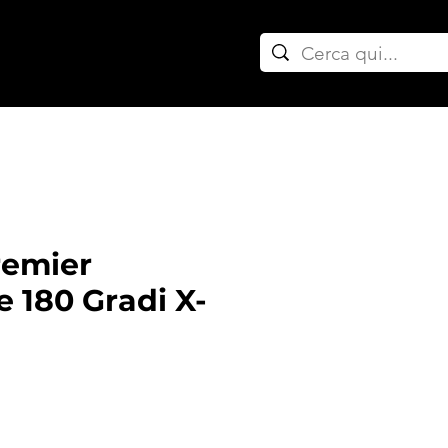
ownpipe auto
remier
 180 Gradi X-
rezzo