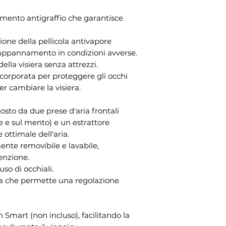
amento antigraffio che garantisce
zione della pellicola antivapore
l'appannamento in condizioni avverse.
ella visiera senza attrezzi.
ncorporata per proteggere gli occhi
r cambiare la visiera.
sto da due prese d'aria frontali
re e sul mento) e un estrattore
 ottimale dell'aria.
nte removibile e lavabile,
enzione.
uso di occhiali.
a che permette una regolazione
 Smart (non incluso), facilitando la