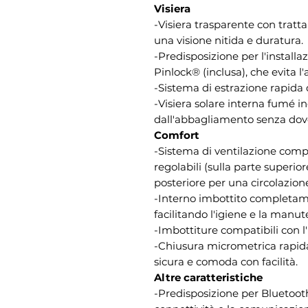
Visiera
-Visiera trasparente con tratt
una visione nitida e duratura.
-Predisposizione per l'installa
Pinlock® (inclusa), che evita 
-Sistema di estrazione rapida d
-Visiera solare interna fumé i
dall'abbagliamento senza dove
Comfort
-Sistema di ventilazione compo
regolabili (sulla parte superio
posteriore per una circolazione
-Interno imbottito completame
facilitando l'igiene e la manut
-Imbottiture compatibili con l'
-Chiusura micrometrica rapid
sicura e comoda con facilità.
Altre caratteristiche
-Predisposizione per Bluetooth