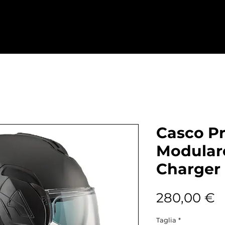
Home
Abbigliamento
Ricambi
D
Casco P
Modulare
Charger
P
280,00 €
Taglia
*