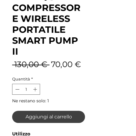
COMPRESSOR
E WIRELESS
PORTATILE
SMART PUMP
II
Prezzo regolare
Prezzo sconta
 130,00 € 
70,00 €
Quantità
*
Ne restano solo: 1
Aggiungi al carrello
Utilizzo