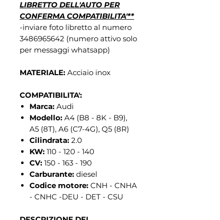
LIBRETTO DELL'AUTO PER
CONFERMA COMPATIBILITA'**
-inviare foto libretto al numero
3486965642 (numero attivo solo
per messaggi whatsapp)
MATERIALE:
Acciaio inox
COMPATIBILITA':
Marca:
Audi
Modello:
A4 (B8 - 8K - B9),
A5 (8T), A6 (C7-4G), Q5 (8R)
Cilindrata:
2.0
KW:
110 - 120 - 140
CV:
150 - 163 - 190
Carburante:
diesel
Codice motore:
CNH - CNHA
- CNHC -DEU - DET - CSU
DESCRIZIONE DEL