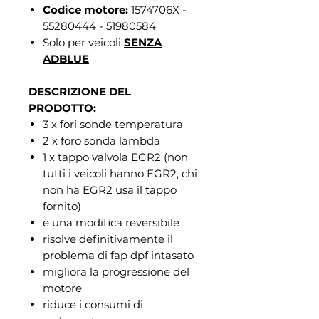
Codice motore:
1574706X -
55280444 - 51980584
Solo per veicoli
SENZA
ADBLUE
DESCRIZIONE DEL
PRODOTTO:
3 x fori sonde temperatura
2 x foro sonda lambda
1 x tappo valvola EGR2 (non
tutti i veicoli hanno EGR2, chi
non ha EGR2 usa il tappo
fornito)
è una modifica reversibile
risolve definitivamente il
problema di fap dpf intasato
migliora la progressione del
motore
riduce i consumi di