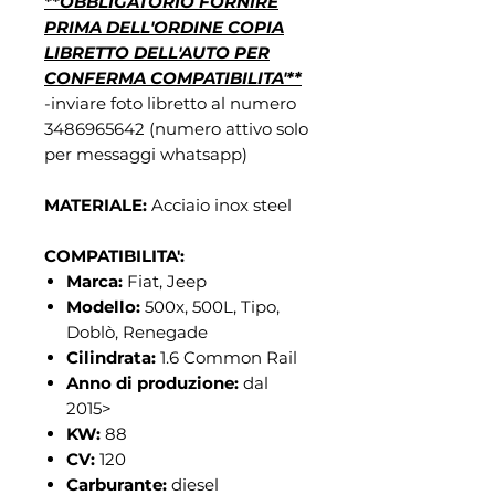
**OBBLIGATORIO FORNIRE
PRIMA DELL'ORDINE COPIA
LIBRETTO DELL'AUTO PER
CONFERMA COMPATIBILITA'**
-inviare foto libretto al numero
3486965642 (numero attivo solo
per messaggi whatsapp)
MATERIALE:
Acciaio inox steel
COMPATIBILITA':
Marca:
Fiat, Jeep
Modello:
500x, 500L, Tipo,
Doblò, Renegade
Cilindrata:
1.6 Common Rail
Anno di produzione:
dal
2015>
KW:
88
CV:
120
Carburante:
diesel