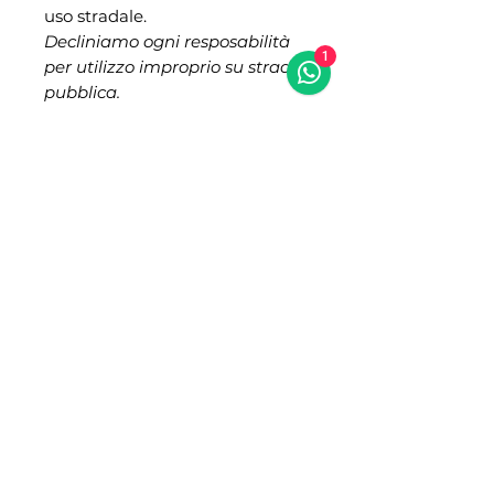
uso stradale.
Decliniamo ogni resposabilità
1
per utilizzo improprio su strada
pubblica.
POLITICA DI RESO:
- Non si accettano resi e
lamentele su problemi di
eventuali
modifiche (segnalate già nella
descrizione del prodotto).
- Si accettano resi entro 14
gg con spese di spedizione a
carico del cliente.
- Non rispondiamo al reso su
acquisti effettuati senza aver
verificato la compatibilità con la
propria auto.