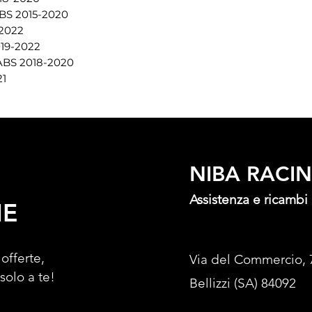
S 2015-2020
2022
19-2022
BS 2018-2020
1
NIBA RACI
Assistenza e ricambi
NE
 offerte,
Via del Commercio, 
 solo a te!
Bellizzi (SA) 84092