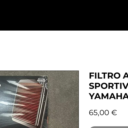
Home
Abbigliamento
Ricambi
D
FILTRO 
SPORTI
YAMAHA 
Pr
65,00 €