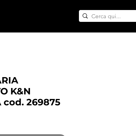
ownpipe auto
ARIA
VO K&N
cod. 269875
ezzo