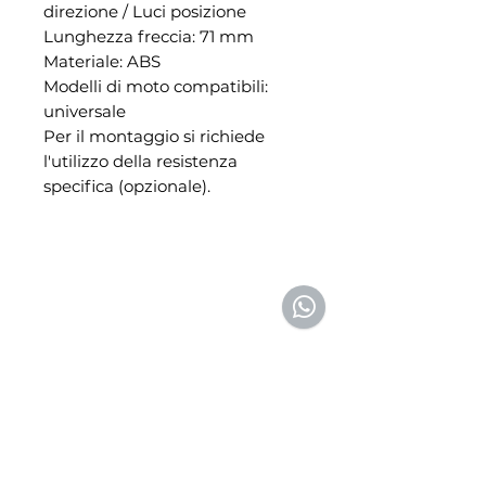
direzione / Luci posizione
Lunghezza freccia: 71 mm
Materiale: ABS
Modelli di moto compatibili:
universale
Per il montaggio si richiede
l'utilizzo della resistenza
specifica (opzionale).
NIBA RACING
NIBA RACING 2.0
Assistenza e ricambi
Showroom
Via del Commercio, 7
Via Roma, 22/24/26
Bellizzi (SA) 84092
Bellizzi (SA) 84092
0828355152
08281951743 (anche
3486965642 (solo
whatsapp)
whatsapp)
Email:
info@nibaracing.it
Email:
info@nibaracing.it