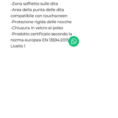
-Zona soffietto sulle dita
-Area della punta delle dita
compatibile con touchscreen
-Protezione rigida delle nocche
-Chiusura in velcro al polso
-Prodotto certificato secondo la
norma europea EN 13594:2015
Livello 1
NIBA RACING
NIBA RACING 2.0
Assistenza e ricambi
Showroom
Via del Commercio, 7
Via Roma, 22/24/26
Bellizzi (SA) 84092
Bellizzi (SA) 84092
0828355152
08281951743 (anche
3486965642 (solo
whatsapp)
whatsapp)
Email:
info@nibaracing.it
Email:
info@nibaracing.it