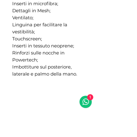
Inserti in microfibra;
Dettagli in Mesh;
Ventilato;
Linguina per facilitare la
vestibilità;
Touchscreen;
Inserti in tessuto neoprene;
Rinforzi sulle nocche in
Powertech;
Imbottiture sul posteriore,
laterale e palmo della mano.
1
NIBA RACING
NIBA RACING 2.0
Assistenza e ricambi
Showroom
Via del Commercio, 7
Via Roma, 22/24/26
Bellizzi (SA) 84092
Bellizzi (SA) 84092
0828355152
08281951743 (anche
3486965642 (solo
whatsapp)
whatsapp)