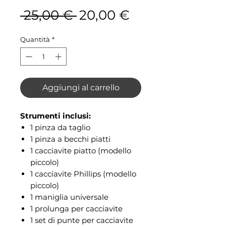
Prezzo regolare
Prezzo sconta
 25,00 € 
20,00 €
Quantità
*
Aggiungi al carrello
Strumenti inclusi:
1 pinza da taglio
1 pinza a becchi piatti
1 cacciavite piatto (modello
piccolo)
1 cacciavite Phillips (modello
piccolo)
1 maniglia universale
1 prolunga per cacciavite
1 set di punte per cacciavite