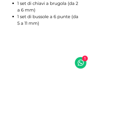
1 set di chiavi a brugola (da 2
a 6 mm)
1 set di bussole a 6 punte (da
5 a 11 mm)
NIBA RACING
NIBA RACING 2.0
Assistenza e ricambi
Showroom
1
Via del Commercio, 7
Via Roma, 22/24/26
Bellizzi (SA) 84092
Bellizzi (SA) 84092
0828355152
08281951743 (anche
3486965642 (solo
whatsapp)
whatsapp)
Email:
info@nibaracing.it
Email:
info@nibaracing.it
NON PERDERE LA
PROSSIMA OCCASIONE