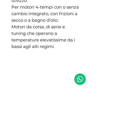
utilizzo.
Per motori 4-tempi con o senza
cambio integrato, con frizioni a
secco o a bagno d’olio.
Motori da corsa, di serie e
tuning che operano a
temperature elevatissime da i
bassi agli alti regimi.
NIBA RACING
NIBA RACING 2.0
Assistenza e ricambi
Showroom
Via del Commercio, 7
Via Roma, 22/24/26
Bellizzi (SA) 84092
Bellizzi (SA) 84092
0828355152
08281951743 (anche
3486965642 (solo
whatsapp)
whatsapp)
Email:
info@nibaracing.it
Email:
info@nibaracing.it