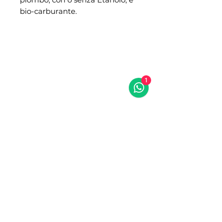
bio-carburante.
NIBA RACING
NIBA RACING 2.0
Assistenza e ricambi
Showroom
Via del Commercio, 7
Via Roma, 22/24/26
1
Bellizzi (SA) 84092
Bellizzi (SA) 84092
0828355152
08281951743 (anche
3486965642 (solo
whatsapp)
whatsapp)
Email:
info@nibaracing.it
Email:
info@nibaracing.it
NON PERDERE LA
PROSSIMA OCCASIONE
Iscriviti alla newsletter e resta aggiornato su offerte,
saldi esclusivi, ispirazioni ed eventi riservati solo a te!