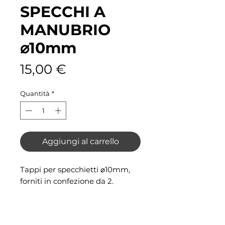
SPECCHI A
MANUBRIO
⌀10mm
Prezzo
15,00 €
Quantità
*
Aggiungi al carrello
Tappi per specchietti ⌀10mm,
forniti in confezione da 2.
NIBA RACING
NIBA RACING 2.0