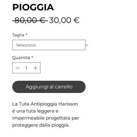
PIOGGIA
Prezzo regolare
Prezzo sconta
 80,00 € 
30,00 €
Taglia
*
Quantità
*
Aggiungi al carrello
La Tuta Antipioggia Harisson
è una tuta leggera e
impermeabile progettata per
proteggere dalla pioggia.